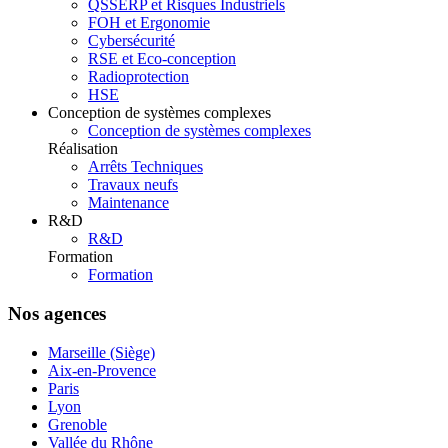
QSSERP et Risques Industriels
FOH et Ergonomie
Cybersécurité
RSE et Eco-conception
Radioprotection
HSE
Conception de systèmes complexes
Conception de systèmes complexes
Réalisation
Arrêts Techniques
Travaux neufs
Maintenance
R&D
R&D
Formation
Formation
Nos agences
Marseille (Siège)
Aix-en-Provence
Paris
Lyon
Grenoble
Vallée du Rhône