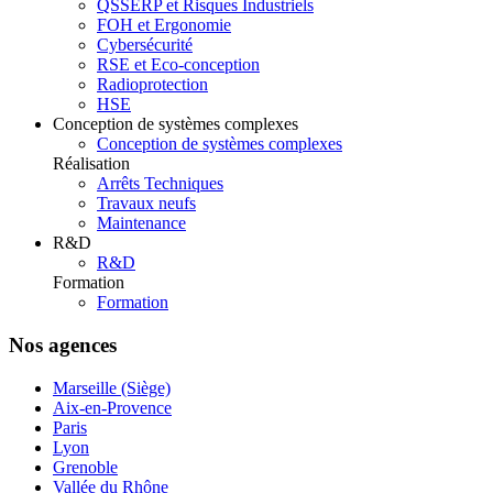
QSSERP et Risques Industriels
FOH et Ergonomie
Cybersécurité
RSE et Eco-conception
Radioprotection
HSE
Conception de systèmes complexes
Conception de systèmes complexes
Réalisation
Arrêts Techniques
Travaux neufs
Maintenance
R&D
R&D
Formation
Formation
Nos agences
Marseille (Siège)
Aix-en-Provence
Paris
Lyon
Grenoble
Vallée du Rhône