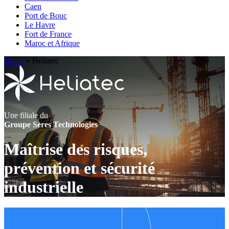
Caen
Port de Bouc
Le Havre
Fort de France
Maroc et Afrique
Home
»
Heliatec
Une filiale du
Groupe Seres Technologies
Maîtrise des risques,
prévention et sécurité
industrielle