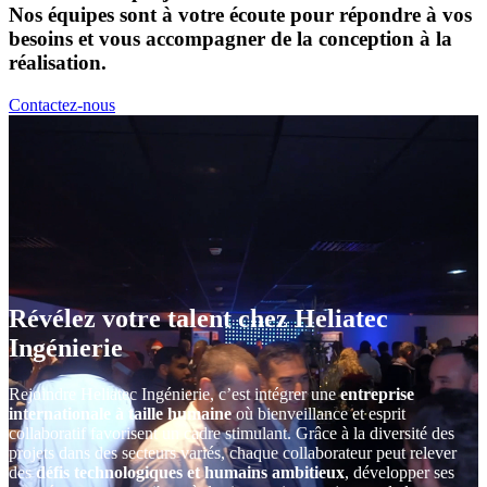
Nos équipes sont à votre écoute pour répondre à vos
besoins et vous accompagner de la conception à la
réalisation.
Contactez-nous
Révélez votre talent chez Heliatec
Ingénierie
Rejoindre Heliatec Ingénierie, c’est intégrer une
entreprise
internationale à taille humaine
où bienveillance et esprit
collaboratif favorisent un cadre stimulant. Grâce à la diversité des
projets dans des secteurs variés, chaque collaborateur peut relever
des
défis technologiques et humains ambitieux
, développer ses