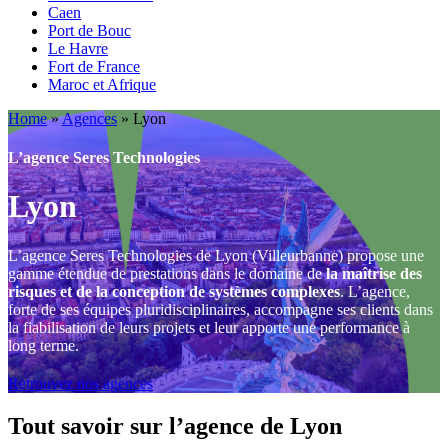
Caen
Port de Bouc
Le Havre
Fort de France
Maroc et Afrique
Home
»
Agences
»
Lyon
L’agence Seres Technologies
Lyon
L’agence Seres Technologies de Lyon (Villeurbanne) propose une
gamme étendue de prestations dans le domaine de
la maîtrise des
risques et de la conception de systèmes complexes
. L’agence,
forte de ses équipes pluridisciplinaires, accompagne ses clients dans
la fiabilisation de leurs projets et leur apporte une performance à
long terme.
Retrouvez nos agences
Tout savoir sur l’agence de Lyon