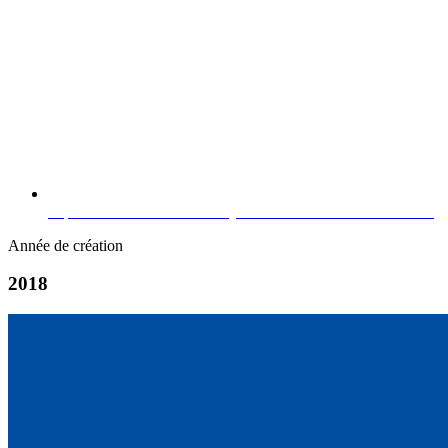
https://www.linkedin.com/in/jean-marc-mitterrand-546735a4/
Année de création
2018