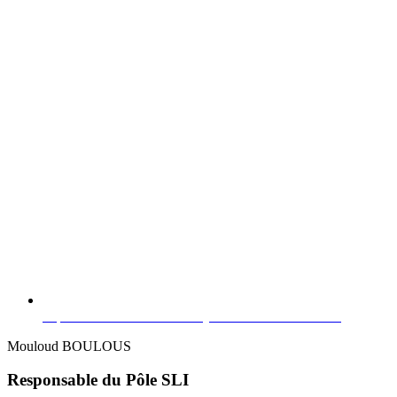
https://www.linkedin.com/in/julienrulliersenior26262/
Mouloud BOULOUS
Responsable du Pôle SLI