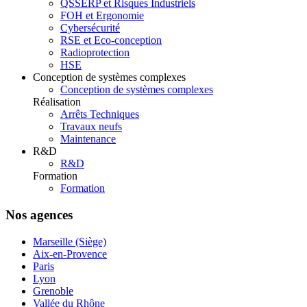
QSSERP et Risques Industriels
FOH et Ergonomie
Cybersécurité
RSE et Eco-conception
Radioprotection
HSE
Conception de systèmes complexes
Conception de systèmes complexes
Réalisation
Arrêts Techniques
Travaux neufs
Maintenance
R&D
R&D
Formation
Formation
Nos agences
Marseille (Siège)
Aix-en-Provence
Paris
Lyon
Grenoble
Vallée du Rhône