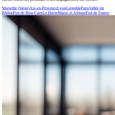
Marseille (Siège)
Aix-en-Provence
Lyon
Grenoble
Paris
Vallée du
Rhône
Port de Bouc
Caen
Le Havre
Maroc et Afrique
Fort de France