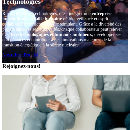
Technologies
Rejoindre Seres Technologies, c’est intégrer une
entreprise
internationale à taille humaine
où bienveillance et esprit
collaboratif favorisent un cadre stimulant. Grâce à la diversité des
projets dans des secteurs variés, chaque collaborateur peut relever
des
défis technologiques et humains ambitieux
, développer ses
compétences et contribuer à des innovations majeures, de la
transition énergétique à la sûreté nucléaire.
Nos offres d'emploi
Rejoignez-nous!