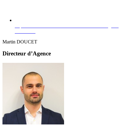
https://www.linkedin.com/in/marine-b%C3%A9guin-
49a17b79/
Martin DOUCET
Directeur d’Agence