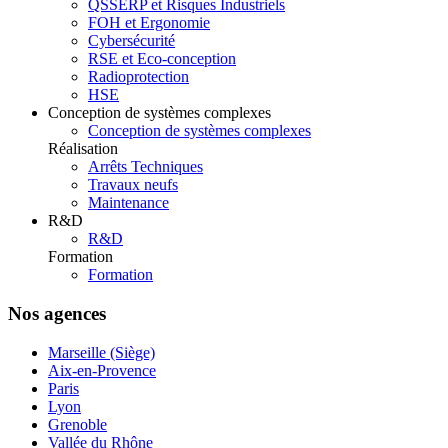
QSSERP et Risques Industriels
FOH et Ergonomie
Cybersécurité
RSE et Eco-conception
Radioprotection
HSE
Conception de systèmes complexes
Conception de systèmes complexes
Réalisation
Arrêts Techniques
Travaux neufs
Maintenance
R&D
R&D
Formation
Formation
Nos agences
Marseille (Siège)
Aix-en-Provence
Paris
Lyon
Grenoble
Vallée du Rhône