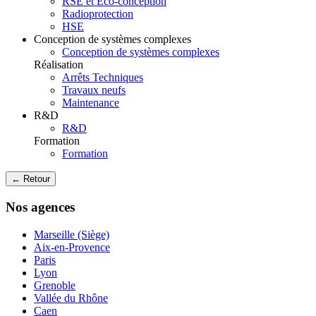
RSE et Eco-conception
Radioprotection
HSE
Conception de systèmes complexes
Conception de systèmes complexes
Réalisation
Arrêts Techniques
Travaux neufs
Maintenance
R&D
R&D
Formation
Formation
← Retour
Nos agences
Marseille (Siège)
Aix-en-Provence
Paris
Lyon
Grenoble
Vallée du Rhône
Caen