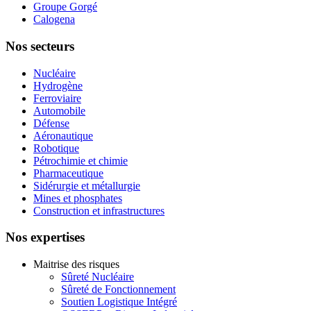
Groupe Gorgé
Calogena
Nos secteurs
Nucléaire
Hydrogène
Ferroviaire
Automobile
Défense
Aéronautique
Robotique
Pétrochimie et chimie
Pharmaceutique
Sidérurgie et métallurgie
Mines et phosphates
Construction et infrastructures
Nos expertises
Maitrise des risques
Sûreté Nucléaire
Sûreté de Fonctionnement
Soutien Logistique Intégré