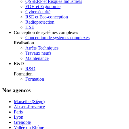
QSSERP et Risques Industriels
FOH et Ergonomie
Cybersécurité
RSE et Eco-conception
Radioprotection
HSE
Conception de systèmes complexes
Conception de systèmes complexes
Réalisation
Arrêts Techniques
Travaux neufs
Maintenance
R&D
R&D
Formation
Formation
Nos agences
Marseille (Siège)
Aix-en-Provence
Paris
Lyon
Grenoble
Vallée du Rhône