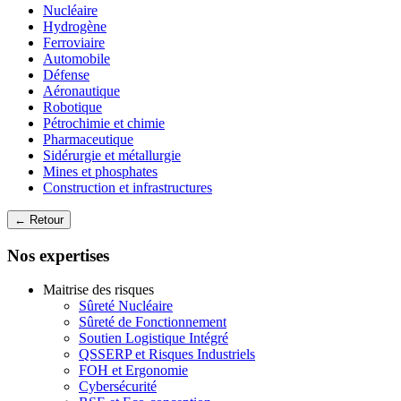
Nucléaire
Hydrogène
Ferroviaire
Automobile
Défense
Aéronautique
Robotique
Pétrochimie et chimie
Pharmaceutique
Sidérurgie et métallurgie
Mines et phosphates
Construction et infrastructures
← Retour
Nos expertises
Maitrise des risques
Sûreté Nucléaire
Sûreté de Fonctionnement
Soutien Logistique Intégré
QSSERP et Risques Industriels
FOH et Ergonomie
Cybersécurité