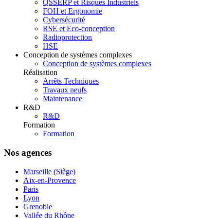
QSSERP et Risques Industriels
FOH et Ergonomie
Cybersécurité
RSE et Eco-conception
Radioprotection
HSE
Conception de systèmes complexes
Conception de systèmes complexes
Réalisation
Arrêts Techniques
Travaux neufs
Maintenance
R&D
R&D
Formation
Formation
Nos agences
Marseille (Siège)
Aix-en-Provence
Paris
Lyon
Grenoble
Vallée du Rhône