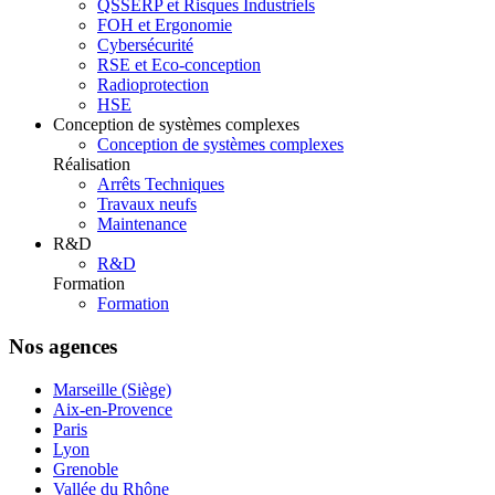
QSSERP et Risques Industriels
FOH et Ergonomie
Cybersécurité
RSE et Eco-conception
Radioprotection
HSE
Conception de systèmes complexes
Conception de systèmes complexes
Réalisation
Arrêts Techniques
Travaux neufs
Maintenance
R&D
R&D
Formation
Formation
Nos agences
Marseille (Siège)
Aix-en-Provence
Paris
Lyon
Grenoble
Vallée du Rhône