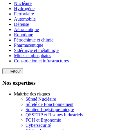
Nucléaire
Hydrogène
Ferroviaire
Automobile
Défense
Aéronautique
Robotique
Pétrochimie et chimie
Pharmaceutique
Sidérurgie et métallurgie
Mines et phosphates
Construction et infrastructures
← Retour
Nos expertises
Maitrise des risques
Sûreté Nucléaire
Sûreté de Fonctionnement
Soutien Logistique Intégré
QSSERP et Risques Industriels
FOH et Ergonomie
Cybersécurité