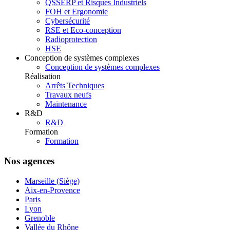
QSSERP et Risques Industriels
FOH et Ergonomie
Cybersécurité
RSE et Eco-conception
Radioprotection
HSE
Conception de systèmes complexes
Conception de systèmes complexes
Réalisation
Arrêts Techniques
Travaux neufs
Maintenance
R&D
R&D
Formation
Formation
Nos agences
Marseille (Siège)
Aix-en-Provence
Paris
Lyon
Grenoble
Vallée du Rhône