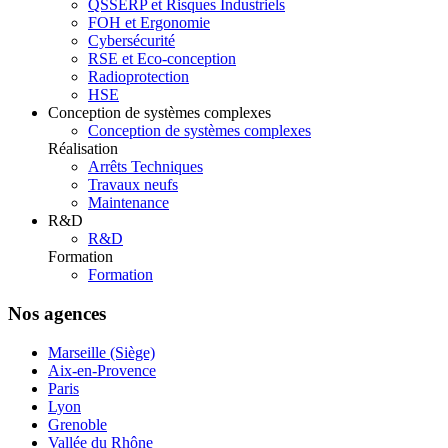
QSSERP et Risques Industriels
FOH et Ergonomie
Cybersécurité
RSE et Eco-conception
Radioprotection
HSE
Conception de systèmes complexes
Conception de systèmes complexes
Réalisation
Arrêts Techniques
Travaux neufs
Maintenance
R&D
R&D
Formation
Formation
Nos agences
Marseille (Siège)
Aix-en-Provence
Paris
Lyon
Grenoble
Vallée du Rhône