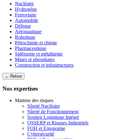
Nucléaire
Hydrogène
Ferroviaire
Automobile
Défense
Aéronautique
Robotique
Pétrochimie et chimie
Pharmaceutique
Sidérurgie et métallurgie
Mines et phosphates
Construction et infrastructures
← Retour
Nos expertises
Maitrise des risques
Sûreté Nucléaire
Sûreté de Fonctionnement
Soutien Logistique Intégré
QSSERP et Risques Industriels
FOH et Ergonomie
Cybersécurité