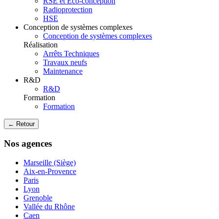
RSE et Eco-conception
Radioprotection
HSE
Conception de systèmes complexes
Conception de systèmes complexes
Réalisation
Arrêts Techniques
Travaux neufs
Maintenance
R&D
R&D
Formation
Formation
← Retour
Nos agences
Marseille (Siège)
Aix-en-Provence
Paris
Lyon
Grenoble
Vallée du Rhône
Caen