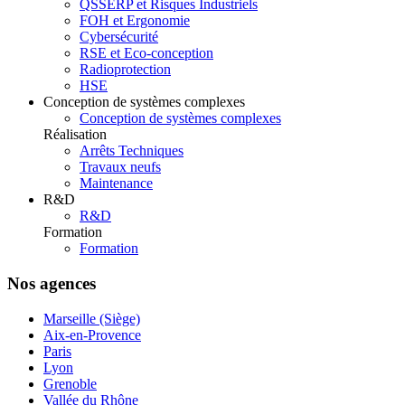
QSSERP et Risques Industriels
FOH et Ergonomie
Cybersécurité
RSE et Eco-conception
Radioprotection
HSE
Conception de systèmes complexes
Conception de systèmes complexes
Réalisation
Arrêts Techniques
Travaux neufs
Maintenance
R&D
R&D
Formation
Formation
Nos agences
Marseille (Siège)
Aix-en-Provence
Paris
Lyon
Grenoble
Vallée du Rhône