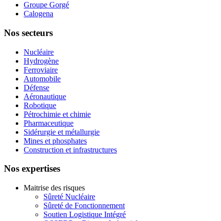
Groupe Gorgé
Calogena
Nos secteurs
Nucléaire
Hydrogène
Ferroviaire
Automobile
Défense
Aéronautique
Robotique
Pétrochimie et chimie
Pharmaceutique
Sidérurgie et métallurgie
Mines et phosphates
Construction et infrastructures
Nos expertises
Maitrise des risques
Sûreté Nucléaire
Sûreté de Fonctionnement
Soutien Logistique Intégré