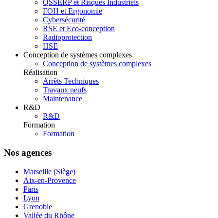
QSSERP et Risques Industriels
FOH et Ergonomie
Cybersécurité
RSE et Eco-conception
Radioprotection
HSE
Conception de systèmes complexes
Conception de systèmes complexes
Réalisation
Arrêts Techniques
Travaux neufs
Maintenance
R&D
R&D
Formation
Formation
Nos agences
Marseille (Siège)
Aix-en-Provence
Paris
Lyon
Grenoble
Vallée du Rhône