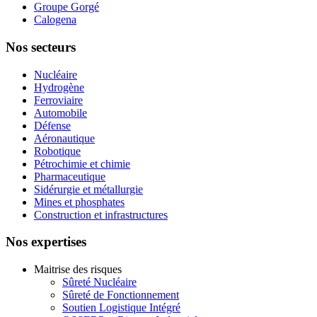
Groupe Gorgé
Calogena
Nos secteurs
Nucléaire
Hydrogène
Ferroviaire
Automobile
Défense
Aéronautique
Robotique
Pétrochimie et chimie
Pharmaceutique
Sidérurgie et métallurgie
Mines et phosphates
Construction et infrastructures
Nos expertises
Maitrise des risques
Sûreté Nucléaire
Sûreté de Fonctionnement
Soutien Logistique Intégré