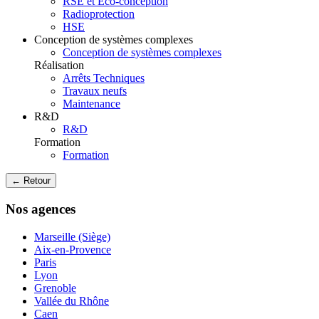
RSE et Eco-conception
Radioprotection
HSE
Conception de systèmes complexes
Conception de systèmes complexes
Réalisation
Arrêts Techniques
Travaux neufs
Maintenance
R&D
R&D
Formation
Formation
← Retour
Nos agences
Marseille (Siège)
Aix-en-Provence
Paris
Lyon
Grenoble
Vallée du Rhône
Caen