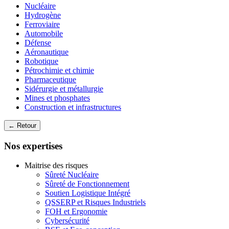
Nucléaire
Hydrogène
Ferroviaire
Automobile
Défense
Aéronautique
Robotique
Pétrochimie et chimie
Pharmaceutique
Sidérurgie et métallurgie
Mines et phosphates
Construction et infrastructures
← Retour
Nos expertises
Maitrise des risques
Sûreté Nucléaire
Sûreté de Fonctionnement
Soutien Logistique Intégré
QSSERP et Risques Industriels
FOH et Ergonomie
Cybersécurité