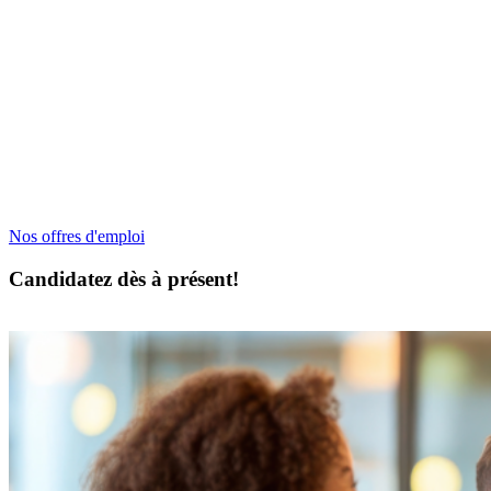
Révélez votre talent chez Heliatec
Ingénierie
Rejoindre Heliatec Ingénierie, c’est intégrer une
entreprise
internationale à taille humaine
où bienveillance et esprit
collaboratif favorisent un cadre stimulant. Grâce à la diversité des
projets dans des secteurs variés, chaque collaborateur peut relever
des
défis technologiques et humains ambitieux
, développer ses
compétences et contribuer à des innovations majeures, de la
transition énergétique à la sûreté nucléaire.
Nos offres d'emploi
Candidatez dès à présent!