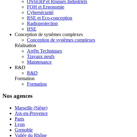
QSSERP et Risques Industriels
FOH et Ergonomie
Cybersécurité
RSE et Eco-conception
Radioprotection
HSE
Conception de systèmes complexes
Conception de systèmes complexes
Réalisation
Arrêts Techniques
Travaux neufs
Maintenance
R&D
R&D
Formation
Formation
Nos agences
Marseille (Siège)
Aix-en-Provence
Paris
Lyon
Grenoble
Vallée du Rhône