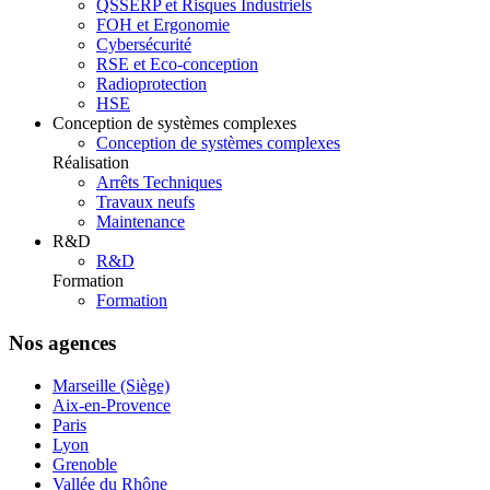
QSSERP et Risques Industriels
FOH et Ergonomie
Cybersécurité
RSE et Eco-conception
Radioprotection
HSE
Conception de systèmes complexes
Conception de systèmes complexes
Réalisation
Arrêts Techniques
Travaux neufs
Maintenance
R&D
R&D
Formation
Formation
Nos agences
Marseille (Siège)
Aix-en-Provence
Paris
Lyon
Grenoble
Vallée du Rhône