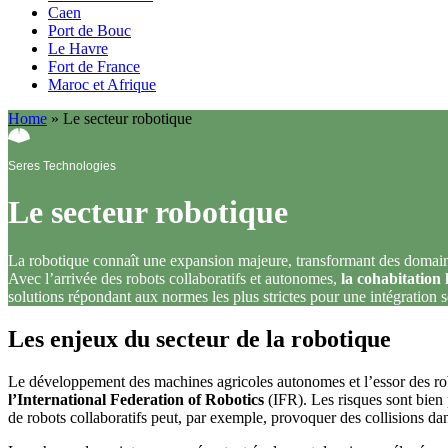
Caen
Port de Bouc
Le Havre
Fort de France
Maroc et Afrique
Home
»
Le secteur robotique
Seres Technologies
Le secteur robotique
La robotique connaît une expansion majeure, transformant des domaines t
Avec l’arrivée des robots collaboratifs et autonomes,
la cohabitation
solutions répondant aux normes les plus strictes pour une intégration 
Les enjeux du secteur de la robotique
Le développement des machines agricoles autonomes et l’essor des robo
l’International Federation of Robotics
(IFR). Les risques sont bien
de robots collaboratifs peut, par exemple, provoquer des collisions da