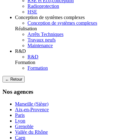
RSE et Eco-conception
Radioprotection
HSE
Conception de systèmes complexes
Conception de systèmes complexes
Réalisation
Arrêts Techniques
Travaux neufs
Maintenance
R&D
R&D
Formation
Formation
← Retour
Nos agences
Marseille (Siège)
Aix-en-Provence
Paris
Lyon
Grenoble
Vallée du Rhône
Caen