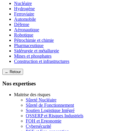
Nucléaire
Hydrogène
Ferroviaire
Automobile
Défense
Aéronautique
Robotique
Pétrochimie et chimie
Pharmaceutique
Sidérurgie et métallurgie
Mines et phosphates
Construction et infrastructures
← Retour
Nos expertises
Maitrise des risques
Sûreté Nucléaire
Sûreté de Fonctionnement
Soutien Logistique Intégré
QSSERP et Risques Industriels
FOH et Ergonomie
Cybersécurité