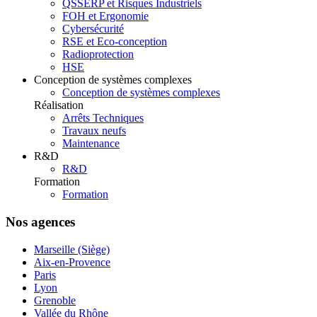
QSSERP et Risques Industriels
FOH et Ergonomie
Cybersécurité
RSE et Eco-conception
Radioprotection
HSE
Conception de systèmes complexes
Conception de systèmes complexes
Réalisation
Arrêts Techniques
Travaux neufs
Maintenance
R&D
R&D
Formation
Formation
Nos agences
Marseille (Siège)
Aix-en-Provence
Paris
Lyon
Grenoble
Vallée du Rhône