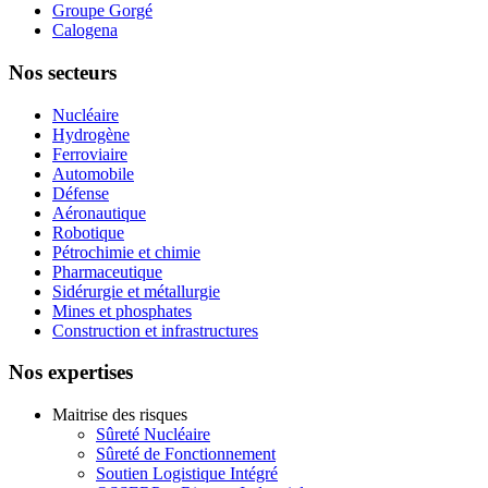
Groupe Gorgé
Calogena
Nos secteurs
Nucléaire
Hydrogène
Ferroviaire
Automobile
Défense
Aéronautique
Robotique
Pétrochimie et chimie
Pharmaceutique
Sidérurgie et métallurgie
Mines et phosphates
Construction et infrastructures
Nos expertises
Maitrise des risques
Sûreté Nucléaire
Sûreté de Fonctionnement
Soutien Logistique Intégré